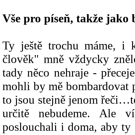
Vše pro píseň, takže jako
Ty ještě trochu máme, i k
člověk" mně vždycky znělo
tady něco nehraje - přecej
mohli by mě bombardovat po
to jsou stejně jenom řeči…
určitě nebudeme. Ale v
poslouchali i doma, aby ty