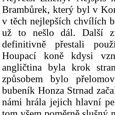
Brambůrek, který byl v Kon
v těch nejlepších chvílích 
už to nešlo dál. Další 
definitivně přestali použ
Houpací koně kdysi vzn
angličtina byla krok st
způsobem bylo přelomov
bubeník Honza Strnad začal
námi hrála jejich hlavní p
tom všem poměrně slušný ma