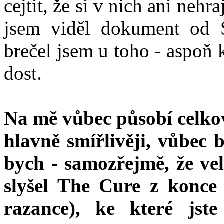
cejtit, že si v nich ani neh
jsem viděl dokument od
brečel jsem u toho - aspoň 
dost.
Na mě vůbec působí celkov
hlavně smířlivěji, vůbec 
bych - samozřejmě, že ve
slyšel The Cure z konce 
razance), ke které jst