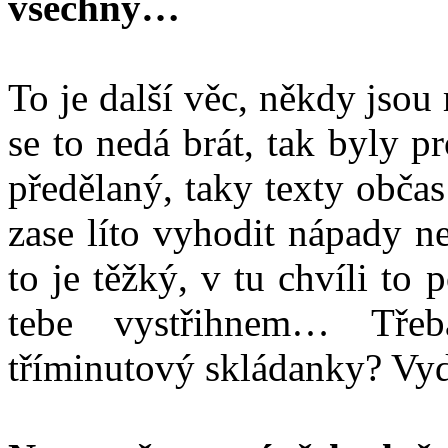
všechny…
To je další věc, někdy jso
se to nedá brát, tak byly 
předělaný, taky texty obč
zase líto vyhodit nápady n
to je těžký, v tu chvíli to 
tebe vystřihnem… Tře
tříminutový skládanky? Vyd