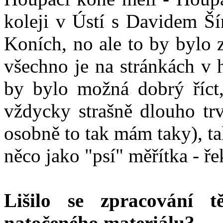
koleji v Ústí s Davidem Ší
Koních, no ale to by bylo 
všechno je na stránkách v h
by bylo možná dobrý říct,
vždycky strašně dlouho trv
osobně to tak mám taky), t
něco jako "psí" měřítka - ře
Lišilo se zpracování t
natočeného materiálu?