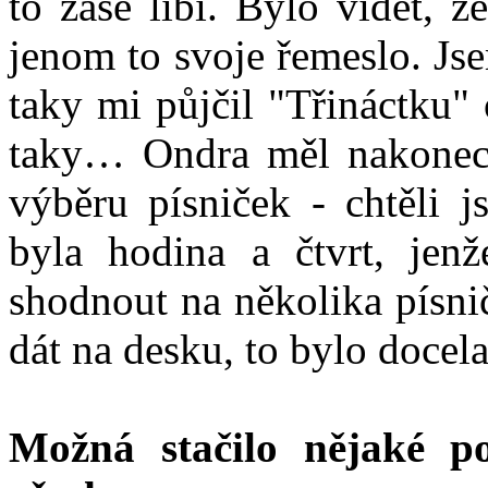
to zase líbí. Bylo vidět, ž
jenom to svoje řemeslo. Js
taky mi půjčil "Třináctku
taky… Ondra měl nakonec p
výběru písniček - chtěli j
byla hodina a čtvrt, jen
shodnout na několika písni
dát na desku, to bylo doce
Možná stačilo nějaké p