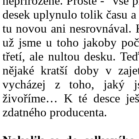
nepřirozeně. Prostě - "vše 
desek uplynulo tolik času a 
tu novou ani nesrovnával.
už jsme u toho jakoby počí
třetí, ale nultou desku. T
nějaké kratší doby v zaje
vycházej z toho, jaký j
živoříme… K té desce ješ
zdatného producenta.