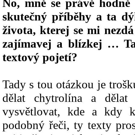
No, mně se právě hodně lí
skutečný příběhy a ta dýl
života, kterej se mi nezdá
zajímavej a blízkej … T
textový pojetí?
Tady s tou otázkou je troš
dělat chytrolína a dělat
vysvětlovat, kde a kdy 
podobný řeči, ty texty pro