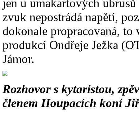
jen u umakartových ubrusů v
zvuk nepostrádá napětí, po
dokonale propracovaná, to 
produkcí Ondřeje Ježka (O
Jámor.
Rozhovor s kytaristou, zpě
členem Houpacích koní Jiř