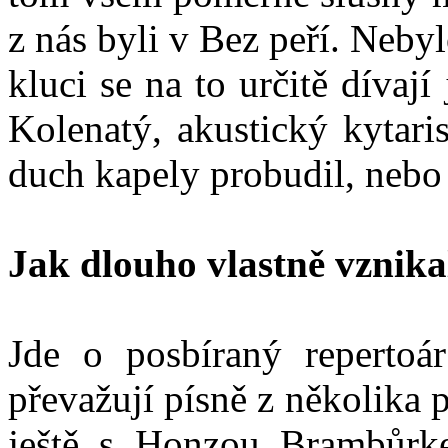
z nás byli v Bez peří. Nebyl
kluci se na to určitě dívaj
Kolenatý, akustický kytaris
duch kapely probudil, nebo r
Jak dlouho vlastně vznika
Jde o posbíraný repertoá
převažují písně z několika p
ještě s Honzou Brambůrke