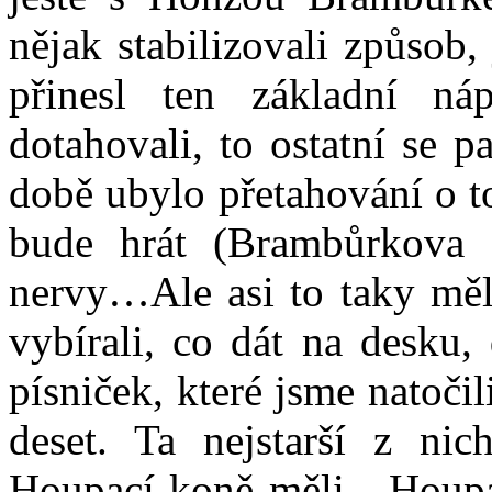
nějak stabilizovali způsob,
přinesl ten základní 
dotahovali, to ostatní se 
době ubylo přetahování o to,
bude hrát (Brambůrkova
nervy…Ale asi to taky mě
vybírali, co dát na desku,
písniček, které jsme natoči
deset. Ta nejstarší z nic
Houpací koně měli - Houpac