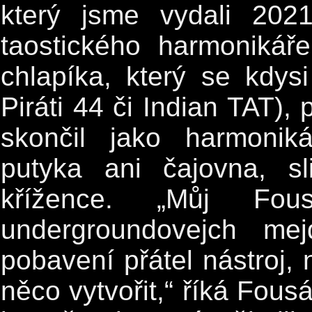
který jsme vydali 2021)
taostického harmoniká
chlapíka, který se kdys
Piráti 44 či Indian TAT), 
skončil jako harmonik
putyka ani čajovna, s
křížence. „Můj Fou
undergroundovejch me
pobavení přátel nástroj, 
něco vytvořit,“ říká Fou