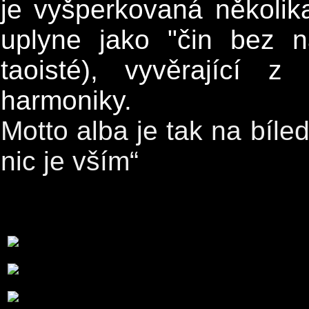
je vyšperkovaná několik
uplyne jako
"čin bez n
taoisté), vyvěrající 
harmoniky.
Motto alba je tak na bíled
nic je vším“