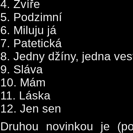
4. Zvíře
5. Podzimní
6. Miluju já
7. Patetická
8. Jedny džíny, jedna ves
9. Sláva
10. Mám
11. Láska
12. Jen sen
Druhou novinkou je (p