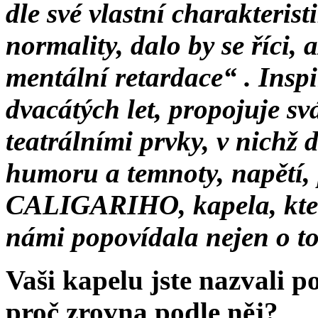
dle své vlastní charakteris
normality, dalo by se říci, 
mentální retardace“ . Insp
dvacátých let, propojuje sv
teatrálními prvky, v nichž 
humoru a temnoty, napětí
CALIGARIHO, kapela, která
námi popovídala nejen o tom
Vaši kapelu jste nazvali po
proč zrovna podle něj?