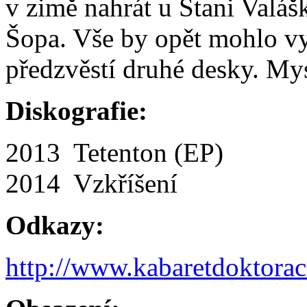
v zimě nahrát u Stani Valá
Šopa. Vše by opět mohlo vyj
předzvěstí druhé desky. Mys
Diskografie:
2013 Tetenton (EP)
2014 Vzkříšení
Odkazy:
http://www.kabaretdoktorac