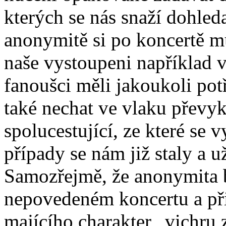
kterých se nás snaží dohleda
anonymitě si po koncertě 
naše vystoupeni například v
fanoušci měli jakoukoli pot
také nechat ve vlaku převyk
spolucestující, ze které se
případy se nám již staly a už
Samozřejmě, že anonymita b
nepovedeném koncertu a při
majícího charakter „vichru 