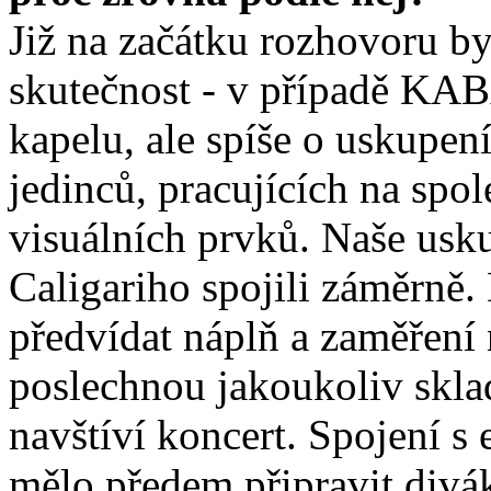
Již na začátku rozhovoru by
skutečnost - v případě KA
kapelu, ale spíše o uskupen
jedinců, pracujících na sp
visuálních prvků. Naše usk
Caligariho spojili záměrně.
předvídat náplň a zaměření 
poslechnou jakoukoliv skla
navštíví koncert. Spojení s
mělo předem připravit divá