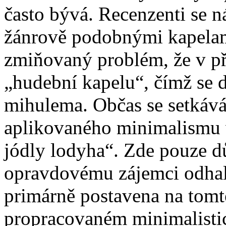
často bývá. Recenzenti se n
žánrově podobnými kapelami
zmiňovaný problém, že v 
„hudební kapelu“, čímž se d
mihulema. Občas se setkáv
aplikovaného minimalismu v 
jódly lodyha“. Zde pouze d
opravdovému zájemci odhalí
primárně postavena na tom
propracovaném minimalistic