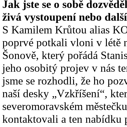
Jak jste se o sobě dozvědě
živá vystoupení nebo dalš
S Kamilem Krůtou alias
poprvé potkali vloni v létě 
Šonově, který pořádá Stanis
jeho osobitý projev v nás t
jsme se rozhodli, že ho poz
naší desky „Vzkříšení“, kte
severomoravském městečku
kontaktovali a ten nabídku p