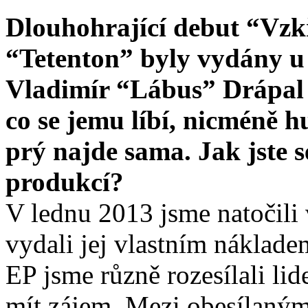
Dlouhohrající debut “Vzkř
“Tetenton” byly vydány u 
Vladimír “Lábus” Drápal s
co se jemu líbí, nicméně h
prý najde sama. Jak jste s
produkcí?
V lednu 2013 jsme natočili
vydali jej vlastním náklad
EP jsme různě rozesílali li
mít zájem. Mezi obesílaným