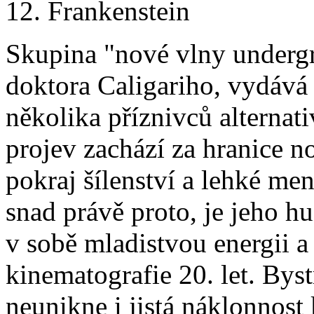
12. Frankenstein
Skupina "nové vlny underg
doktora Caligariho, vydává
několika příznivců alternat
projev zachází za hranice no
pokraj šílenství a lehké men
snad právě proto, je jeho h
v sobě mladistvou energii a
kinematografie 20. let. Bys
neunikne i jistá náklonnos