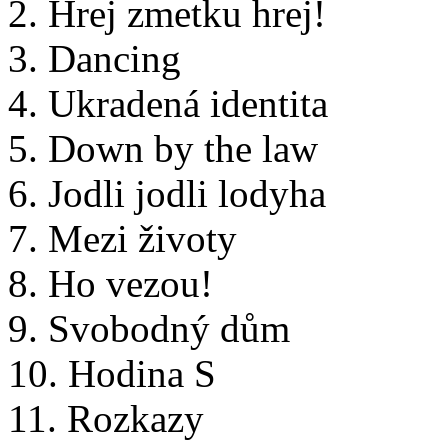
2. Hrej zmetku hrej!
3. Dancing
4. Ukradená identita
5. Down by the law
6. Jodli jodli lodyha
7. Mezi životy
8. Ho vezou!
9. Svobodný dům
10. Hodina S
11. Rozkazy