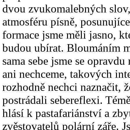
dvou zvukomalebných slov,
atmosféru písně, posunujíce 
formace jsme měli jasno, k
budou ubírat. Bloumáním m
sama sebe jsme se opravdu 
ani nechceme, takových inte
rozhodně nechci naznačit, 
postrádali sebereflexi. T
hlásí k pastafariánství a zb
zvěstovatelů polární záře. J