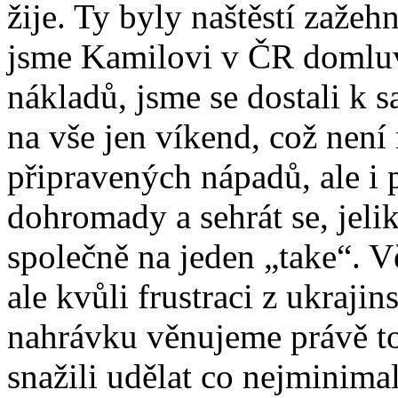
žije. Ty byly naštěstí zažeh
jsme Kamilovi v ČR domluv
nákladů, jsme se dostali k
na vše jen víkend, což není
připravených nápadů, ale i p
dohromady a sehrát se, jeli
společně na jeden „take“. Vě
ale kvůli frustraci z ukrajin
nahrávku věnujeme právě to
snažili udělat co nejminimali