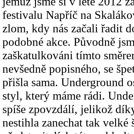
jemuž jsme si v létě 2012 
festivalu Napříč na Skaláko
zlom, kdy nás začali řadit 
podobné akce. Původně jsm
zaškatulkováni tímto směrem
nevšedně popisného, se špe
přišla sama. Underground 
styl, který máme rádi. Und
spíše zpovzdálí, jelikož dík
nestihla zanechat tak velké 