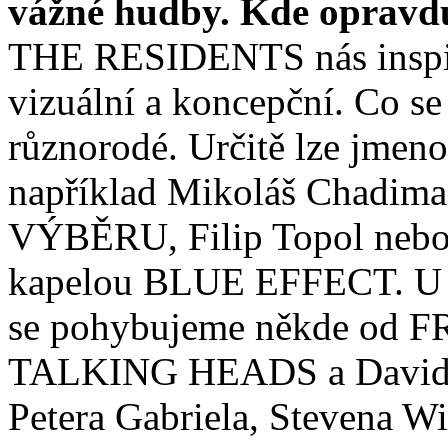
vážné hudby. Kde opravdu
THE RESIDENTS nás inspir
vizuální a koncepční. Co se 
různorodé. Určitě lze jmenov
například Mikoláš Chadi
VÝBĚRU, Filip Topol nebo h
kapelou BLUE EFFECT. U in
se pohybujeme někde od
TALKING HEADS a Davida 
Petera Gabriela, Stevena Wi