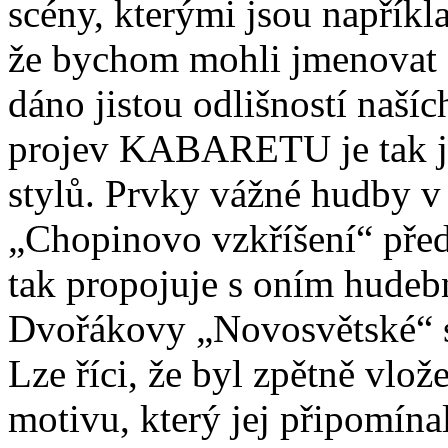
scény, kterými jsou napřík
že bychom mohli jmenovat sp
dáno jistou odlišností naš
projev KABARETU je tak ja
stylů. Prvky vážné hudby v
„Chopinovo vzkříšení“ před
tak propojuje s oním hudeb
Dvořákovy „Novosvětské“ s
Lze říci, že byl zpětně vlo
motivu, který jej připomínal