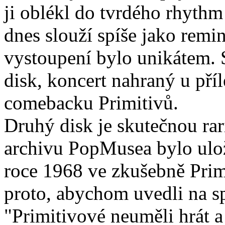
ji oblékl do tvrdého rhyth
dnes slouží spíše jako remi
vystoupení bylo unikátem. S
disk, koncert nahraný u příl
comebacku Primitivů.
Druhý disk je skutečnou ra
archivu PopMusea bylo ulož
roce 1968 ve zkušebně Prim
proto, abychom uvedli na s
"Primitivové neuměli hrát a