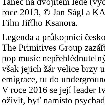
Tanec na dvojitém ledě (vy
roce 2013, © Jan Ságl a K
Film Jiřího Ksanora.
Legenda a průkopníci česko
The Primitives Group zazář
pop music nepřehlédnuteln
však jejich žár velice brzy 
emigrace, tu do undergroun
V roce 2016 se její leader 
oživit, byť namísto psychad