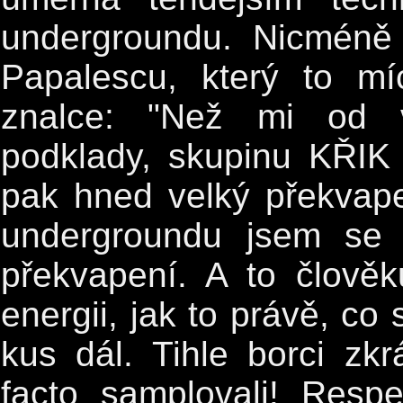
undergroundu. Nicméně 
Papalescu, který to mí
znalce: "Než mi od vy
podklady, skupinu KŘIK
pak hned velký překvape
undergroundu jsem se 
překvapení. A to člově
energii, jak to právě, co
kus dál. Tihle borci z
facto samplovali! Respe