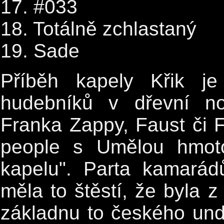
17. #033
18. Totálně zchlastaný
19. Sade
Příběh kapely Křik je
hudebníků v dřevní no
Franka Zappy, Faust či F
people s Umělou hmoto
kapelu". Parta kamarádů
měla to štěstí, že byla 
základnu to českého un