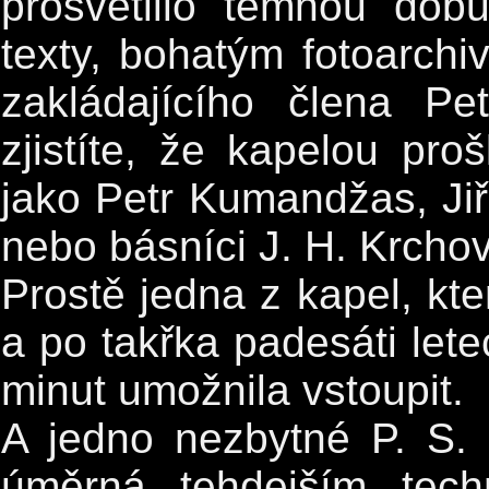
prosvětlilo temnou dob
texty, bohatým fotoarc
zakládajícího člena Pe
zjistíte, že kapelou pro
jako Petr Kumandžas, Jiř
nebo básníci J. H. Krchov
Prostě jedna z kapel, kter
a po takřka padesáti let
minut umožnila vstoupit.
A jedno nezbytné P. S. 
úměrná tehdejším tec