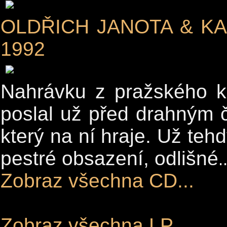
OLDŘICH JANOTA & KA
1992
Nahrávku z pražského k
poslal už před drahným 
který na ní hraje. Už teh
pestré obsazení, odlišné
.
Zobraz všechna CD...
Zobraz všechna LP...