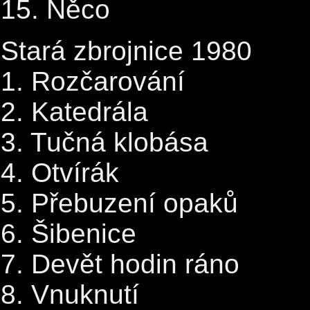
15. Něco
Stará zbrojnice 1980
1. Rozčarování
2. Katedrála
3. Tučná klobása
4. Otvírák
5. Přebuzení opaků
6. Šibenice
7. Devět hodin ráno
8. Vnuknutí