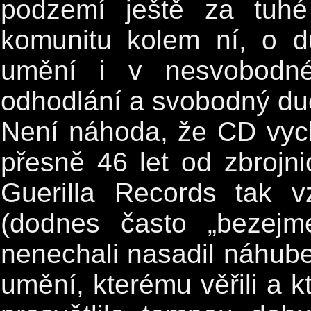
podzemí ještě za tuhé 
komunitu kolem ní, o d
umění i v nesvobodné
odhodlání a svobodný du
Není náhoda, že CD vych
přesně 46 let od zbrojni
Guerilla Records tak 
(dodnes často „bezejme
nenechali nasadil náhube
umění, kterému věřili a k