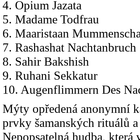
4. Opium Jazata
5. Madame Todfrau
6. Maaristaan Mummensch
7. Rashashat Nachtanbruch
8. Sahir Bakshish
9. Ruhani Sekkatur
10. Augenflimmern Des Na
Mýty opředená anonymní kap
prvky šamanských rituálů a
Nepopsatelná hudba, která vá