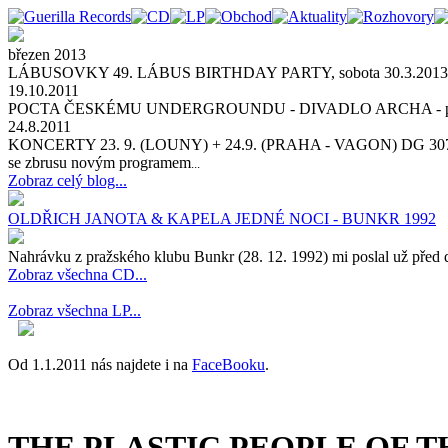
březen 2013
LÁBUSOVKY 49. LÁBUS BIRTHDAY PARTY, sobota 30.3.2013 v KD v D
19.10.2011
POCTA ČESKÉMU UNDERGROUNDU - DIVADLO ARCHA - pátek 4. a sobot
24.8.2011
KONCERTY 23. 9. (LOUNY) + 24.9. (PRAHA - VAGON) DG 3
se zbrusu novým programem
...
Zobraz celý blog...
OLDŘICH JANOTA & KAPELA JEDNÉ NOCI - BUNKR 1992
Nahrávku z pražského klubu Bunkr (28. 12. 1992) mi poslal už před d
Zobraz všechna CD...
Zobraz všechna LP...
Od 1.1.2011 nás najdete i na
FaceBooku
.
THE PLASTIC PEOPLE OF TH