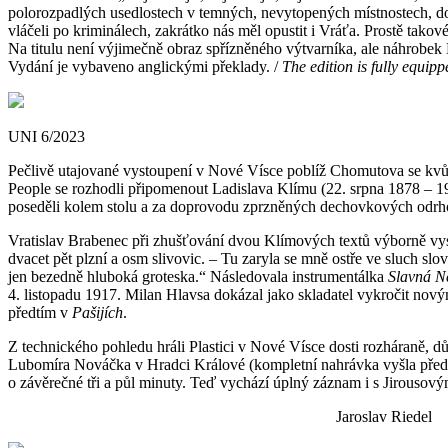
polorozpadlých usedlostech v temných, nevytopených místnostech, dot
vláčeli po kriminálech, zakrátko nás měl opustit i Vráťa. Prostě tako
Na titulu není výjimečně obraz spřízněného výtvarníka, ale náhrobe
Vydání je vybaveno anglickými překlady. /
The edition is fully equip
UNI 6/2023
Pečlivě utajované vystoupení v Nové Vísce poblíž Chomutova se kvůli
People se rozhodli připomenout Ladislava Klímu (22. srpna 1878 – 19.
poseděli kolem stolu a za doprovodu zprzněných dechovkových odrhovače
Vratislav Brabenec při zhušťování dvou Klímových textů výborně vyst
dvacet pět plzní a osm slivovic. – Tu zaryla se mně ostře ve sluch slov
jen bezedně hluboká groteska.“ Následovala instrumentálka
Slavná N
4. listopadu 1917. Milan Hlavsa dokázal jako skladatel vykročit nový
předtím v
Pašijích
.
Z technického pohledu hráli Plastici v Nové Vísce dosti rozháraně, dů
Lubomíra Nováčka v Hradci Králové (kompletní nahrávka vyšla předlo
o závěrečné tři a půl minuty. Teď vychází úplný záznam i s Jirousov
Jaroslav Riedel