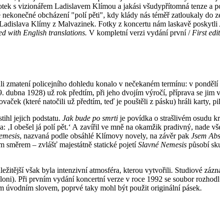
ek s vizionářem Ladislavem Klímou a jakási všudypřítomná tenze a poci
vé nekonečné obcházení "polí pěti", kdy klády nás téměř zatloukaly do 
k Ladislava Klímy z Malvazinek. Fotky z koncertu nám laskavě poskytl
ped with English translations.
V kompletní verzi vydání první /
First edi
 zmatení policejního dohledu konalo v nečekaném termínu: v pondělí 2
 dubna 1928) už rok předtím, při jeho dvojím výročí, příprava se jim v
k (které natočili už předtím, teď je pouštěli z pásku) hráli karty, pil
ihl jejich podstatu.
Jak bude po smrti
je povídka o strašlivém osudu k
a: ‚I obešel já polí pět.‘ A zavířil ve mně na okamžik pradivný, nade vše
emesis
, nazvaná podle obsáhlé Klímovy novely, na závěr pak
Jsem Abs
m směrem – zvlášť majestátně statické pojetí
Slavné Nemesis
působí sk
ležitější však byla intenzivní atmosféra, kterou vytvořili. Studiové zá
ni). Při prvním vydání koncertní verze v roce 1992 se soubor rozhodl
ým úvodním slovem, poprvé taky mohl být použit originální pásek.