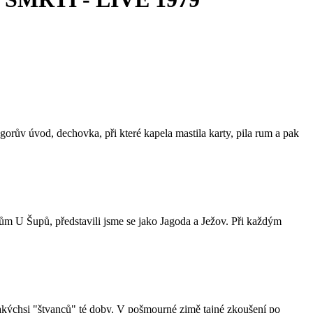
rův úvod, dechovka, při které kapela mastila karty, pila rum a pak
lům U Šupů, představili jsme se jako Jagoda a Ježov. Při každým
jakýchsi "štvanců" té doby. V pošmourné zimě tajné zkoušení po