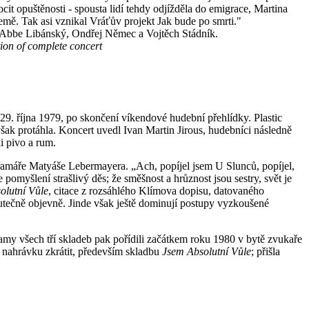
t opuštěnosti - spousta lidí tehdy odjížděla do emigrace, Martina
země. Tak asi vznikal Vráťův projekt Jak bude po smrti."
i Abbe Libánský, Ondřej Němec a Vojtěch Stádník.
tion of complete concert
9. října 1979, po skončení víkendové hudební přehlídky. Plastic
šak protáhla. Koncert uvedl Ivan Martin Jirous, hudebníci následně
i pivo a rum.
ramáře Matyáše Lebermayera. „Ach, popíjel jsem U Slunců, popíjel,
 pomyšlení strašlivý děs; že směšnost a hrůznost jsou sestry, svět je
olutní Vůle
, citace z rozsáhlého Klímova dopisu, datovaného
utečně objevně. Jinde však ještě dominují postupy vyzkoušené
znamy všech tří skladeb pak pořídili začátkem roku 1980 v bytě zvukaře
 nahrávku zkrátit, především skladbu
Jsem Absolutní Vůle
; přišla