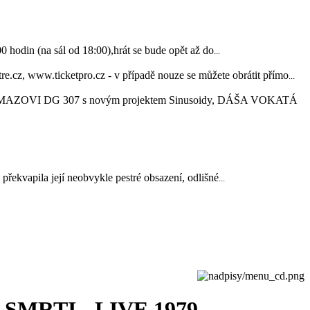
in (na sál od 18:00),hrát se bude opět až do
...
www.ticketpro.cz - v případě nouze se můžete obrátit přímo
...
OVI DG 307 s novým projektem Sinusoidy, DÁŠA VOKATÁ
řekvapila její neobvykle pestré obsazení, odlišné
...
SMRTI - LIVE 1979