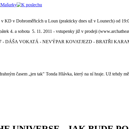
obroměřicích u Loun (prakticky dnes už v Lounech) od 19:00 hod
a 5. 11. 2011 - vstupenky již v prodeji (www.archatheatre.cz, 
07 - DÁŠA VOKATÁ - NEVÝPAR KOVATJEZD - BRATŘI KARAMAZ
rahným časem „jen tak" Tonda Hlávka, který na ní hraje. Už tehdy mě p
E UNIVERSE - JAK BUDE PO 