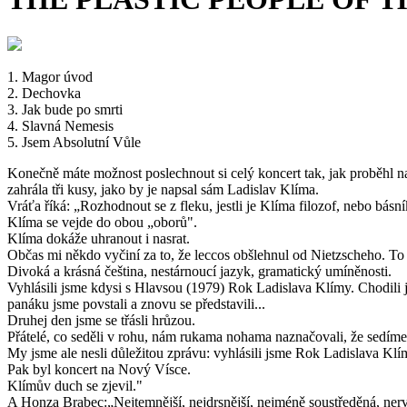
1. Magor úvod
2. Dechovka
3. Jak bude po smrti
4. Slavná Nemesis
5. Jsem Absolutní Vůle
Konečně máte možnost poslechnout si celý koncert tak, jak proběhl n
zahrála tři kusy, jako by je napsal sám Ladislav Klíma.
Vráťa říká: „Rozhodnout se z fleku, jestli je Klíma filozof, nebo básn
Klíma se vejde do obou „oborů".
Klíma dokáže uhranout i nasrat.
Občas mi někdo vyčiní za to, že leccos obšlehnul od Nietzscheho. To 
Divoká a krásná čeština, nestárnoucí jazyk, gramatický umíněnosti.
Vyhlásili jsme kdysi s Hlavsou (1979) Rok Ladislava Klímy. Chodili j
panáku jsme povstali a znovu se představili...
Druhej den jsme se třásli hrůzou.
Přátelé, co seděli v rohu, nám rukama nohama naznačovali, že sedíme
My jsme ale nesli důležitou zprávu: vyhlásili jsme Rok Ladislava Klí
Pak byl koncert na Nový Vísce.
Klímův duch se zjevil."
A Honza Brabec:„Nejtemnější, nejdrsnější, nejméně soustředěná, nerv