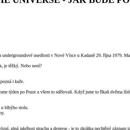
a undergroundové usedlosti v Nové Vísce u Kadaně 29. října 1979. Mago
ík, je těžký. Nebo není?
pozná i kuře.
sme týden po Praze a všem to sdělovali. Když jsme to říkali dvěma fíz
 u blbýho stolu.
my.
ózní, plná jakéhosi strachu a deprese - je to zkrátka nechtěný záznam 