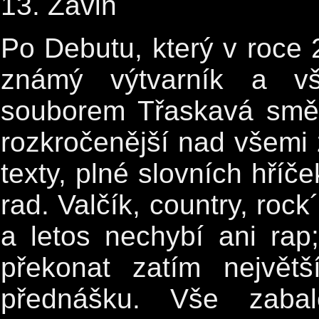
13. Závin
Po Debutu, který v roce 
známý výtvarník a vš
souborem Třaskavá směs
rozkročenější nad všemi ž
texty, plné slovních hříč
rad. Valčík, country, rock
a letos nechybí ani ra
překonat zatím největš
přednášku. Vše zabal