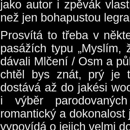
jako autor i zpěvák vlas
než jen bohapustou legra
Prosvítá to třeba v někt
pasážích typu „Myslím, 
dávali Mlčení / Osm a půl
chtěl bys znát, prý je
dostává až do jakési wo
i výběr parodovaných
romantický a dokonalost j
vypovídá o jejich velmi do