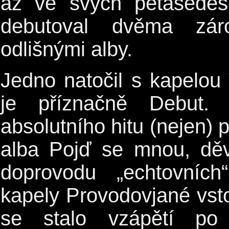
až ve svých pětašedes
debutoval dvěma zá
odlišnými alby.
Jedno natočil s kapelo
je příznačně Debut. 
absolutního hitu (nejen) 
alba Pojď se mnou, dě
doprovodu „echtovníc
kapely Provodovjané vst
se stalo vzápětí po