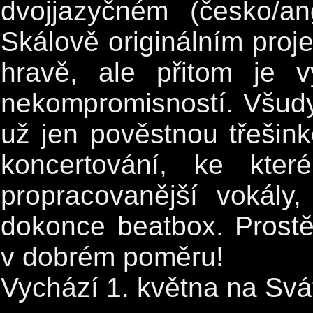
dvojjazyčném (česko/an
Skálově originálním proj
hravě, ale přitom je 
nekompromisností. Všud
už jen pověstnou třešin
koncertování, ke kter
propracovanější vokály
dokonce beatbox. Prost
v dobrém poměru!
Vychází 1. května na Svá