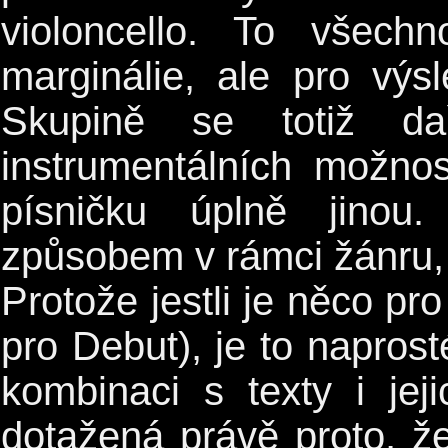
violoncello. To všec
marginálie, ale pro vý
Skupině se totiž da
instrumentálních možno
písničku úplně jinou
způsobem v rámci žánru, 
Protože jestli je něco pro
pro Debut), je to naprost
kombinaci s texty i jej
dotažená právě proto, že