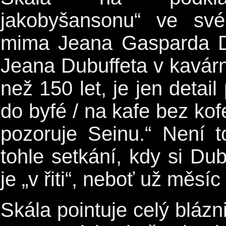
jakobyšansonu“ ve své
mima Jeana Gasparda D
Jeana Dubuffeta v kavárn
než 150 let, je jen detai
do byfé / na kafe bez kof
pozoruje Seinu.“ Není t
tohle setkání, kdy si Dub
je „v řiti“, neboť už měsíc
Skála pointuje celý blázn