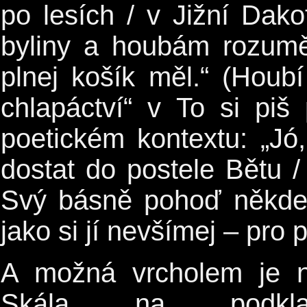
po lesích / v Jižní Dak
byliny a houbám rozumě
plnej košík měl.“ (Hou
chlapáctví“ v To si piš
poetickém kontextu: „Jó
dostat do postele Bětu / 
Svý básně pohoď někde 
jako si jí nevšímej – pro 
A možná vrcholem je ne
Skála na podkladu