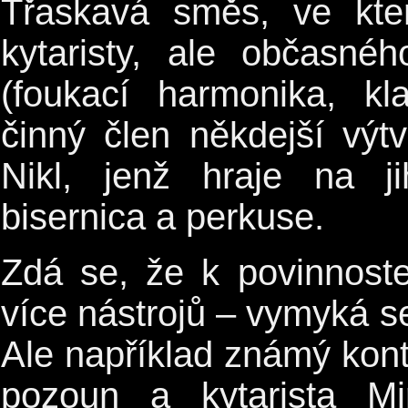
Třaskavá směs, ve kte
kytaristy, ale občasné
(foukací harmonika, kla
činný člen někdejší výt
Nikl, jenž hraje na ji
bisernica a perkuse.
Zdá se, že k povinnoste
více nástrojů – vymyká s
Ale například známý kontr
pozoun a kytarista M