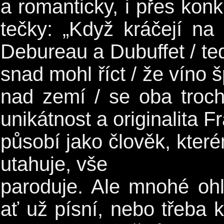
a romanticky, i přes konk
tečky: „Když kráčejí na
Debureau a Dubuffet / te
snad mohl říct / že víno š
nad zemí / se oba troch
unikátnost a originalita F
působí jako člověk, které
utahuje, vše
paroduje. Ale mnohé ohl
ať už písní, nebo třeba k