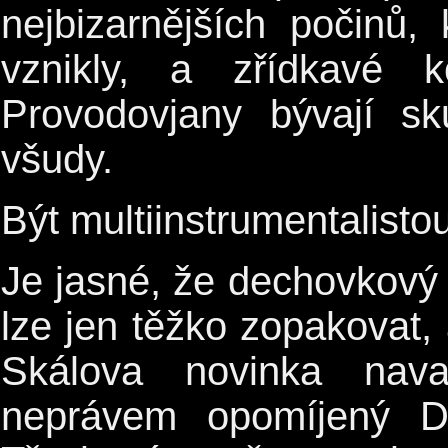
nejbizarnějších počinů
vznikly, a zřídkavé k
Provodovjany bývají s
všudy.
Být multiinstrumentalisto
Je jasné, že dechovkový fó
lze jen těžko zopakovat, a
Skálova novinka nav
neprávem opomíjený De