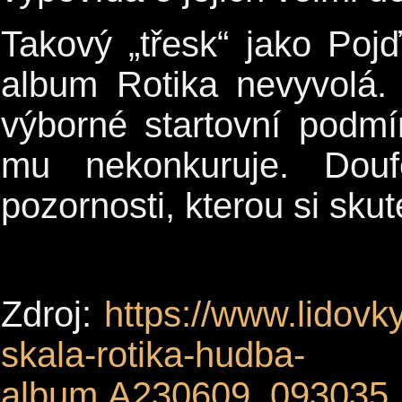
Takový „třesk“ jako Po
album Rotika nevyvolá.
výborné startovní podmí
mu nekonkuruje. Dou
pozornosti, kterou si sku
Zdroj:
https://www.lidovky
skala-rotika-hudba-
album.A230609_093035_