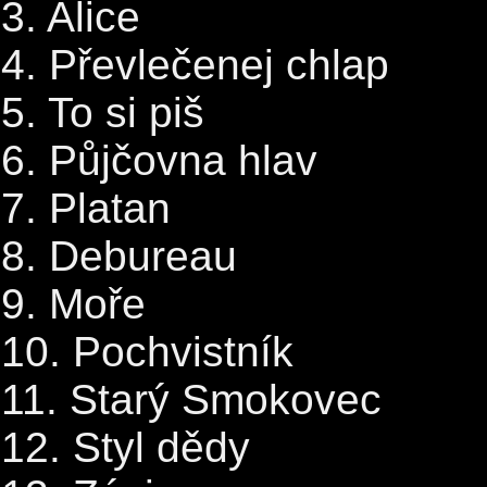
3. Alice
4. Převlečenej chlap
5. To si piš
6. Půjčovna hlav
7. Platan
8. Debureau
9. Moře
10. Pochvistník
11. Starý Smokovec
12. Styl dědy