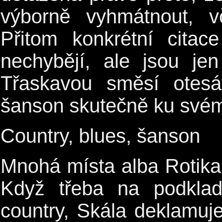
výborně vyhmátnout, vč
Přitom konkrétní cita
nechybějí, ale jsou j
Třaskavou směsí otesáv
šanson skutečně ku své
Country, blues, šanson
Mnohá místa alba Rotika
Když třeba na podklad
country, Skála deklamuje