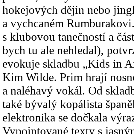
hokejových dějin nebo jingl
a vychcaném Rumburakovi
s klubovou tanečností a čá
bych tu ale nehledal), potv
evokuje skladbu „Kids in A
Kim Wilde. Prim hrají nosn
a naléhavý vokál. Od skladb
také bývalý kopálista španě
elektronika se dočkala výra
Vypointované texty s jasný