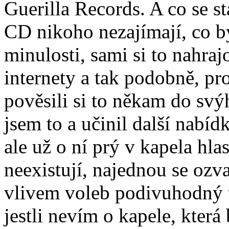
Guerilla Records. A co se st
CD nikoho nezajímají, co by
minulosti, sami si to nahraj
internety a tak podobně, pro
pověsili si to někam do sv
jsem to a učinil další nabíd
ale už o ní prý v kapela hl
neexistují, najednou se ozv
vlivem voleb podivuhodný 
jestli nevím o kapele, kter