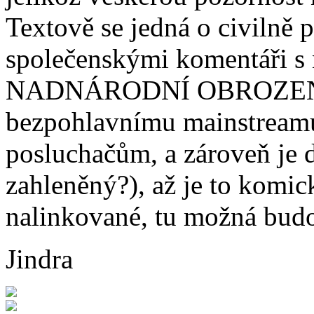
Textově se jedná o civilně 
společenskými komentáři s
NADNÁRODNÍ OBROZENÍ je
bezpohlavnímu mainstreamu, 
posluchačům, a zároveň je 
zahleněný?), až je to komick
nalinkované, tu možná budo
Jindra