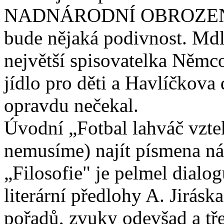
NADNÁRODNÍ OBROZENÍ bav
bude nějaká podivnost. Mdl
největší spisovatelka Němc
jídlo pro děti a Havlíčkova
opravdu nečekal.
Úvodní „Fotbal lahváč vzt
nemusíme) najít písmena ná
„Filosofie" je pelmel dialog
literární předlohy A. Jirásk
pořadů, zvuky odevšad a tř