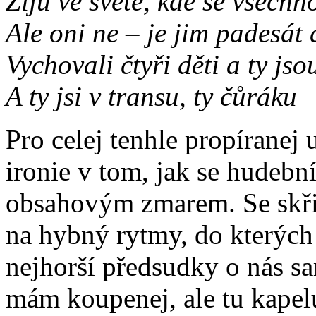
Žiju ve světě, kde se všechn
Ale oni ne – je jim padesát a
Vychovali čtyři děti a ty js
A ty jsi v transu, ty čůráku
Pro celej tenhle propíranej
ironie v tom, jak se hudební
obsahovým zmarem. Se skř
na hybný rytmy, do kterých 
nejhorší předsudky o nás sa
mám koupenej, ale tu kapelu 