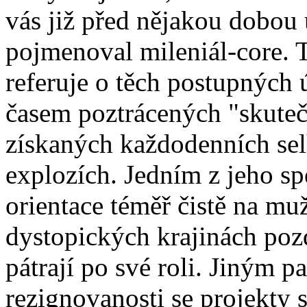
vás již před nějakou dobou 
pojmenoval mileniál-core. 
referuje o těch postupných 
časem poztrácených "skuteč
získaných každodenních sel
explozích. Jedním z jeho sp
orientace téměř čistě na mu
dystopických krajinách poz
pátrají po své roli. Jiným p
rezignovanosti se projekty s