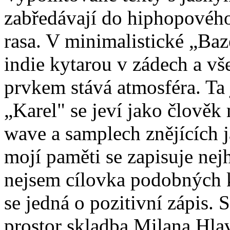
zabředávají do hiphopového 
rasa. V minimalistické „B
indie kytarou v zádech a 
prvkem stává atmosféra. Ta 
„Karel" se jeví jako člověk 
wave a samplech znějících 
mojí paměti se zapisuje nejh
nejsem cílovka podobných k
se jedná o pozitivní zápis.
prostor skladba Milana Hla