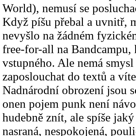
World), nemusí se poslucha
Když píšu přebal a uvnitř,
nevyšlo na žádném fyzickém
free-for-all na Bandcampu, 
vstupného. Ale nemá smysl j
zaposlouchat do textů a víte
Nadnárodní obrození jsou s
onen pojem punk není návo
hudebně znít, ale spíše jaký
nasraná, nespokojená, pouli