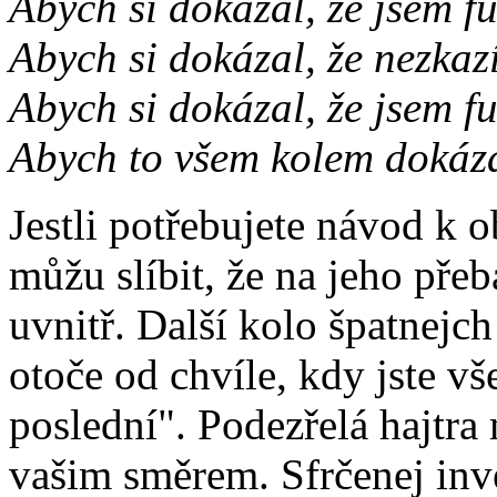
Abych si dokázal, že jsem f
Abych si dokázal, že nezka
Abych si dokázal, že jsem fu
Abych to všem kolem dokáz
Jestli potřebujete návod k 
můžu slíbit, že na jeho přeb
uvnitř. Další kolo špatnejc
otoče od chvíle, kdy jste vš
poslední". Podezřelá hajtr
vašim směrem. Sfrčenej inve