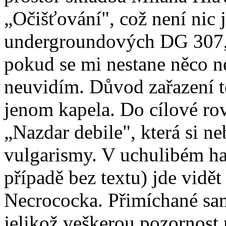
„Očišťování", což není nic 
undergroundových DG 307, 
pokud se mi nestane něco n
neuvidím. Důvod zařazení t
jenom kapela. Do cílové rov
„Nazdar debile", která si ne
vulgarismy. V uchulibém h
případě bez textu) jde vidě
Necrococka. Přimíchané sam
jelikož veškerou pozornost n