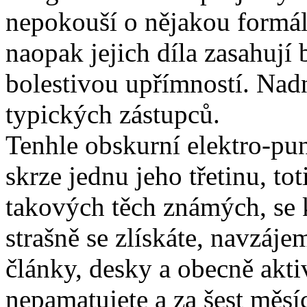
nepokouší o nějakou formál
naopak jejich díla zasahují 
bolestivou upřímností. Nad
typických zástupců.
Tenhle obskurní elektro-pu
skrze jednu jeho třetinu, to
takových těch známých, se k
strašně se zlískáte, navzáje
články, desky a obecně aktiv
nepamatujete a za šest měsíc