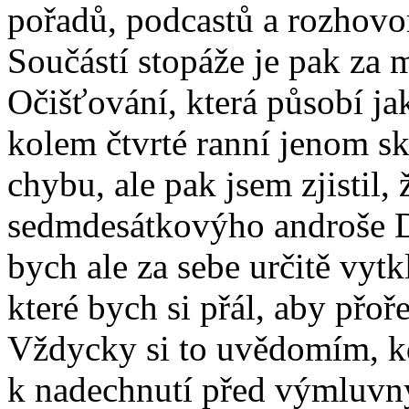
pořadů, podcastů a rozhovo
Součástí stopáže je pak za 
Očišťování, která působí ja
kolem čtvrté ranní jenom s
chybu, ale pak jsem zjistil, 
sedmdesátkovýho androše D
bych ale za sebe určitě vytk
které bych si přál, aby přoř
Vždycky si to uvědomím, kd
k nadechnutí před výmluvn