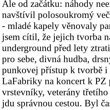
Ale od začátku: náhody nee
navštívil polosoukromý več
- mladé kapely věnovaly pa
jsem cítil, že jejich tvorba
underground před lety ztratil
pro sebe, divná hudba, drsný
punkovej přístup k tvorbě i
LaFabriky na koncert k PZ 
vrstevníky, veterány třetího
jdu správnou cestou. Byl ča