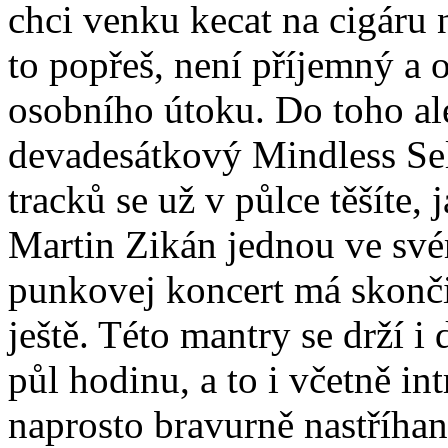
chci venku kecat na cigáru 
to popřeš, není příjemný a 
osobního útoku. Do toho al
devadesátkový Mindless Sel
tracků se už v půlce těšíte, 
Martin Zikán jednou ve svém
punkovej koncert má skonči
ještě. Této mantry se drží 
půl hodinu, a to i včetně in
naprosto bravurně nastříhan