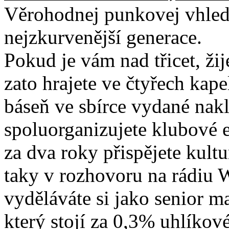
Věrohodnej punkovej vhled 
nejzkurvenější generace.
Pokud je vám nad třicet, žij
zato hrajete ve čtyřech kap
báseň ve sbírce vydané nakl
spoluorganizujete klubové
za dva roky přispějete kult
taky v rozhovoru na rádiu W
vyděláváte si jako senior ma
který stojí za 0,3% uhlíkové