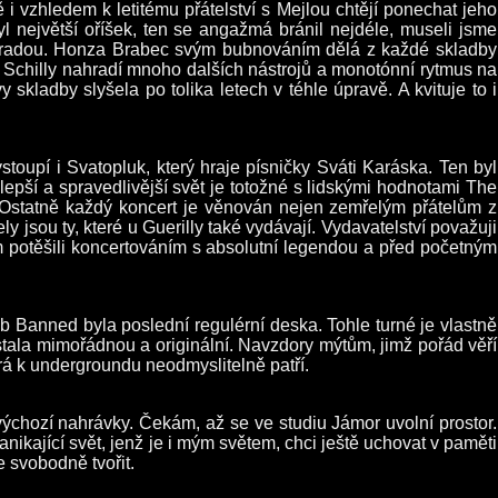
 vzhledem k letitému přátelství s Mejlou chtějí ponechat jeho
 největší oříšek, ten se angažmá bránil nejdéle, museli jsme
náhradou. Honza Brabec svým bubnováním dělá z každé skladby
 Schilly nahradí mnoho dalších nástrojů a monotónní rytmus na
kladby slyšela po tolika letech v téhle úpravě. A kvituje to i
oupí i Svatopluk, který hraje písničky Sváti Karáska. Ten byl
pší a spravedlivější svět je totožné s lidskými hodnotami The
e. Ostatně každý koncert je věnován nejen zemřelým přátelům z
y jsou ty, které u Guerilly také vydávají. Vydavatelství považuji
m potěšili koncertováním s absolutní legendou a před početným
 Banned byla poslední regulérní deska. Tohle turné je vlastně
stala mimořádnou a originální. Navzdory mýtům, jimž pořád věří
erá k undergroundu neodmyslitelně patří.
výchozí nahrávky. Čekám, až se ve studiu Jámor uvolní prostor.
kající svět, jenž je i mým světem, chci ještě uchovat v paměti
 svobodně tvořit.