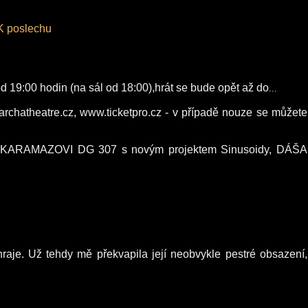
:00 hodin (na sál od 18:00),hrát se bude opět až do
...
theatre.cz, www.ticketpro.cz - v případě nouze se můžete
ARAMAZOVI DG 307 s novým projektem Sinusoidy, DÁŠA
aje. Už tehdy mě překvapila její neobvykle pestré obsazení,