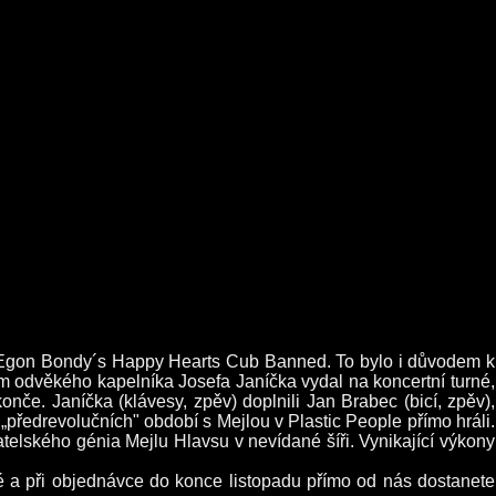
y, Egon Bondy´s Happy Hearts Cub Banned. To bylo i důvodem k
odvěkého kapelníka Josefa Janíčka vydal na koncertní turné,
če. Janíčka (klávesy, zpěv) doplnili Jan Brabec (bicí, zpěv),
 „předrevolučních" období s Mejlou v Plastic People přímo hráli.
telského génia Mejlu Hlavsu v nevídané šíři. Vynikající výkony
é a při objednávce do konce listopadu přímo od nás dostanete