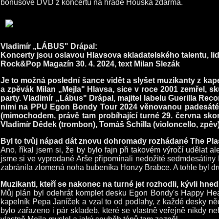
bonusové DVD z koncertu na hradě Houska zdarma.
Vladimír „LÁBUS" Drápal:
Koncerty jsou oslavou Hlavsova skladatelského talentu, l
Rock&Pop Magazín 30. 4. 2024, text Milan Slezák
Je to možná poslední šance vidět a slyšet muzikanty z kap
a zpěvák Milan „Mejla" Hlavsa, sice v roce 2001 zemřel, sk
party. Vladimír „Lábus" Drápal, majitel labelu Guerilla Reco
nimi na PPU Egon Bondy Tour 2024 věnovanou padesátému
(mimochodem, právě tam probíhající turné 29. června skončí
Vladimír Dědek (trombon), Tomáš Schilla (violoncello, zpěv)
Byl to tvůj nápad dát znovu dohromady rozhádané The Plas
Ano, říkal jsem si, že by bylo fajn při takovém výročí udělat 
jsme si ve vyprodané Arše připomínali nedožité sedmdesátiny 
zabránila zlomená noha bubeníka Honzy Brabce. A tohle byl dr
Muzikanti, kteří se nakonec na turné jet rozhodli, kývli hne
Můj plán byl odehrát komplet desku Egon Bondy's Happy Hearts 
kapelník Pepa Janíček a vzal to od podlahy, z každé desky něc
bylo zařazeno i pár skladeb, které se vlastně veřejně nikdy ne