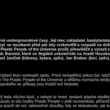
né undergroundové časy. Její otec zakladatel, baskytarista
yť se muzikanti před pár lety rozkmotřili a rozpadli na dvě
Plastic People of the Universe prošli, přesvědčit a vyrazit s
 Banned, které se ilegálně uskutečnilo na hradě Houska
f Janíček (klávesy, kytara, zpěv), Jan Brabec (bicí, zpěv),
zhádaní kluci vystoupili spolu. První neúspěšný pokus byl, když
h The Plastic People of the Universe a většímu rozmachu tehdy
odařilo se, příkopy jsou hlubší než hluboké.
teda všichni kývli, a nebylo to hned, sestavil playlist odvěký
alo to sílu hudby Plastic People v jisté rozmanitosti, přičemž
 a aranží do not, nekonečné zkoušky, kdy se diskutovalo, jak to