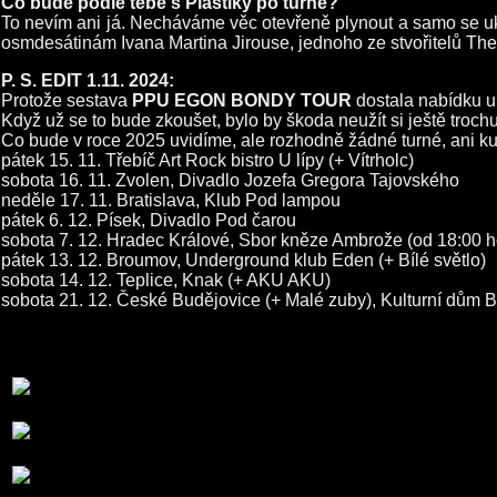
Co bude podle tebe s Plastiky po turné?
To nevím ani já. Necháváme věc otevřeně plynout a samo se ukáž
osmdesátinám Ivana Martina Jirouse, jednoho ze stvořitelů The 
P. S. EDIT 1.11. 2024:
Protože sestava
PPU EGON BONDY TOUR
dostala nabídku u p
Když už se to bude zkoušet, bylo by škoda neužít si ještě trochu 
Co bude v roce 2025 uvidíme, ale rozhodně žádné turné, ani ku
pátek 15. 11. Třebíč Art Rock bistro U lípy (+ Vítrholc)
sobota 16. 11. Zvolen, Divadlo Jozefa Gregora Tajovského
neděle 17. 11. Bratislava, Klub Pod lampou
pátek 6. 12. Písek, Divadlo Pod čarou
sobota 7. 12. Hradec Králové, Sbor kněze Ambrože (od 18:00 h
pátek 13. 12. Broumov, Underground klub Eden (+ Bílé světlo)
sobota 14. 12. Teplice, Knak (+ AKU AKU)
sobota 21. 12. České Budějovice (+ Malé zuby), Kulturní dům 