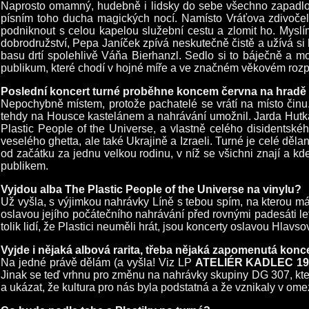
Naprosto omamný, hudebně i lidsky do sebe všechno zapadlo. V
písním toho ducha magických nocí. Namísto Vráťova zdivočelé
podniknout s celou kapelou služební cestu a zlomit ho. Mys
dobrodružství, Pepa Janíček zpívá neskutečně čistě a užívá s
basu drtí spolehlivě Váňa Bierhanzl. Sedlo si to báječně a mo
publikum, které chodí v hojné míře a ve značném věkovém rozp
Poslední koncert turné proběhne koncem června na hradě
Nepochybně místem, protože pachatelé se vrátí na místo činu.
tehdy na Housce kastelánem a nahrávání umožnil. Jarda Hutka 
Plastic People of the Universe, a vlastně celého disidentské
veselého ghetta, ale také Ukrajině a Izraeli. Turné je celé děla
od začátku za jednu velkou rodinu, v níž se všichni znají a 
publikem.
Vyjdou alba The Plastic People of the Universe na vinylu?
Už vyšla, s výjimkou nahrávky Líně s tebou spím, na kterou m
oslavou jejího počátečního nahrávání před rovnými padesáti le
tolik lidí, že Plastici neuměli hrát, jsou koncerty oslavou Hlav
Vyjde i nějaká albová rarita, třeba nějaká zapomenutá konc
Na jedné právě dělám (a vyšla! Viz LP
ATELIÉR KADLEC 19
Jinak se teď vrhnu pro změnu na nahrávky skupiny DG 307, kter
a ukázat, že kultura pro nás byla podstatná a že vznikaly v o