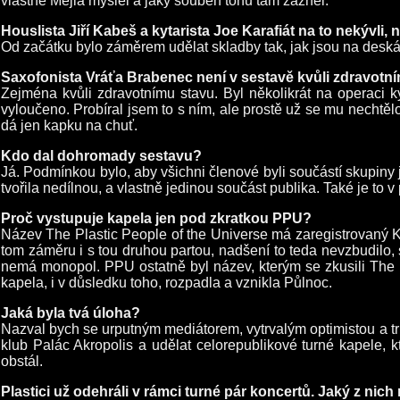
vlastně Mejla myslel a jaký souběh tónů tam zazněl.
Houslista Jiří Kabeš a kytarista Joe Karafiát na to nekývli, 
Od začátku bylo záměrem udělat skladby tak, jak jsou na deská
Saxofonista Vráťa Brabenec není v sestavě kvůli zdravotn
Zejména kvůli zdravotnímu stavu. Byl několikrát na operaci ký
vyloučeno. Probíral jsem to s ním, ale prostě už se mu nechtěl
dá jen kapku na chuť.
Kdo dal dohromady sestavu?
Já. Podmínkou bylo, aby všichni členové byli součástí skupiny
tvořila nedílnou, a vlastně jedinou součást publika. Také je to v
Proč vystupuje kapela jen pod zkratkou PPU?
Název The Plastic People of the Universe má zaregistrovaný Ká
tom záměru i s tou druhou partou, nadšení to teda nevzbudilo
nemá monopol. PPU ostatně byl název, kterým se zkusili The P
kapela, i v důsledku toho, rozpadla a vznikla Půlnoc.
Jaká byla tvá úloha?
Nazval bych se urputným mediátorem, vytrvalým optimistou a t
klub Palác Akropolis a udělat celorepublikové turné kapele, k
obstál.
Plastici už odehráli v rámci turné pár koncertů. Jaký z nich