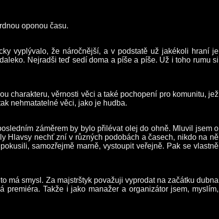
osrdnou oponou času.
ky vyplývalo, že náročnější, a v podstatě už jakékoli hraní je
daleko. Nejradši teď sedí doma a píše a píše. Už i toho rumu si
u charakteru, věrnosti věci a také pochopení pro komunitu, jež
i tak nehmatatelné věci, jako je hudba.
posledním záměrem by bylo přilévat olej do ohně. Mluvil jsem o
jly Hlavsy nechť zní v různých podobách a časech, nikdo na ně
pokusili, samozřejmě marně, vystoupit veřejně. Pak se vlastně
to má smysl. Za majstrštyk považuji vyprodat na začátku dubna
jná premiéra. Takže i jako manažer a organizátor jsem, myslím,