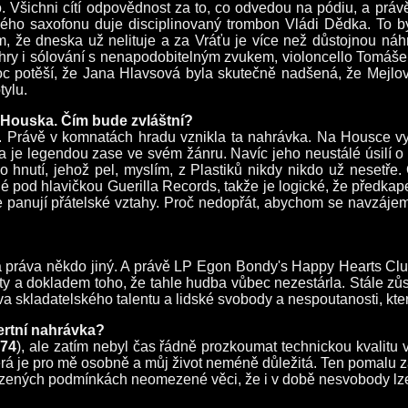
šichni cítí odpovědnost za to, co odvedou na pódiu, a právě i
ho saxofonu duje disciplinovaný trombon Vládi Dědka. To byl
lím, že dneska už nelituje a za Vráťu je více než důstojnou 
i hry i sólování s nenapodobitelným zvukem, violoncello Tomáše
c potěší, že Jana Hlavsová byla skutečně nadšená, že Mejlovy s
tylu.
 Houska. Čím bude zvláštní?
 Právě v komnatách hradu vznikla ta nahrávka. Na Housce vyst
je legendou zase ve svém žánru. Navíc jeho neustálé úsilí o le
ho hnutí, jehož pel, myslím, z Plastiků nikdy nikdo už nesetř
né pod hlavičkou Guerilla Records, takže je logické, že předkapel
kde panují přátelské vztahy. Proč nedopřát, abychom se navzáje
á práva někdo jiný. A právě LP Egon Bondy's Happy Hearts Club
ty a dokladem toho, že tahle hudba vůbec nezestárla. Stále zů
sova skladatelského talentu a lidské svobody a nespoutanosti, kt
ertní nahrávka?
74
), ale zatím nebyl čas řádně prozkoumat technickou kvalitu 
á je pro mě osobně a můj život neméně důležitá. Ten pomalu zani
mezených podmínkách neomezené věci, že i v době nesvobody lze