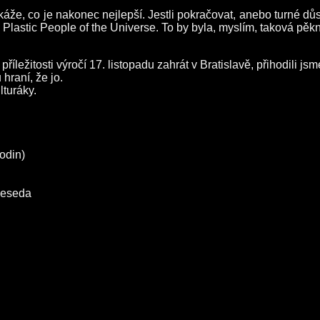
e, co je nakonec nejlepší. Jestli pokračovat, anebo turné důst
Plastic People of the Universe. To by byla, myslím, taková pěk
říležitosti výročí 17. listopadu zahrát v Bratislavě, přihodili js
hraní, že jo.
lturáky.
odin)
Beseda