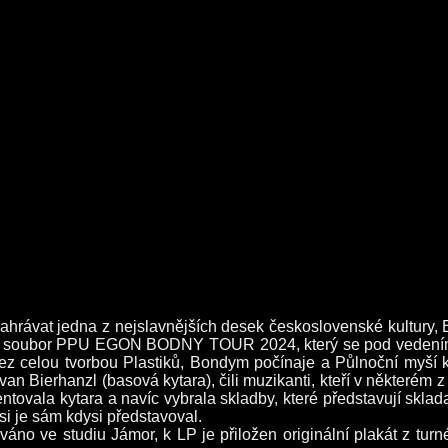
nahrávat jedna z nejslavnějších desek československé kultur
 tedy soubor PPU EGON BODNY TOUR 2024, který se pod vedením 
z celou tvorbou Plastiků, Bondym počínaje a Půlnoční myší kon
van Bierhanzl (basová kytara), čili muzikanti, kteří v některém z
tovala kytara a navíc vybrala skladby, které představují sklada
si je sám kdysi představoval.
o ve studiu Jámor, k LP je přiložen originální plakát z turn