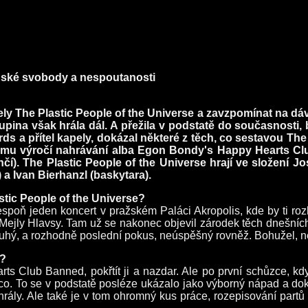
idské svobody a nespoutanosti
ely The Plastic People of the Universe a zavzpomínat na dáv
upina však hrála dál. A přežila v podstatě do současnosti, b
rds a přítel kapely, dokázal některé z těch, co sestavou The 
 výročí nahrávání alba Egon Bondy's Happy Hearts Club
). The Plastic People of the Universe hrají ve složení Jose
 a Ivan Bierhanzl (baskytara).
tic People of the Universe?
alespoň jeden koncert v pražském Paláci Akropolis, kde by ti ro
Mejly Hlavsy. Tam už se nakonec objevil zárodek těch dnešníc
uhý, a rozhodně poslední pokus, neúspěšný rovněž. Bohužel, nep
d?
Club Banned, pokřtít ji a nazdar. Ale po první schůzce, když 
o. To se v podstatě posléze ukázalo jako výborný nápad a dokáz
hrály. Ale také je v tom ohromný kus práce, rozepisování partů