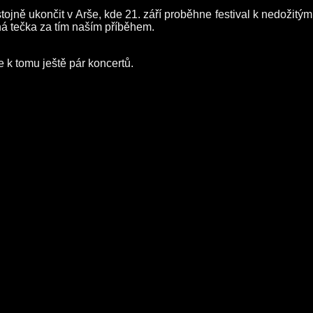
ojně ukončit v Arše, kde 21. září proběhne festival k nedožitým
ná tečka za tím naším příběhem.
me k tomu ještě pár koncertů.