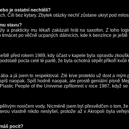
nebo je ostatní nechtěli?
ch. Čili bez kytary. Zbytek otázky nechť zůstane ukryt pod mil
ímu stavu?
ly a prakticky mu lékaři zakázali hrát na saxofon. Z toho logic
o trmácet po věčně ucpaných dálnicích, kde k benzínce je ještě 
 ještě před rokem 1989, kdy účast v kapele byla opravdu zkouško
 podstatě pocta celé té partě, že byla ochotná strpět příkoří kvůl
ba a já jsem to respektoval. Zlé krve proteklo už dost a mým 
, spíš naopak. Spíš hodně naopak, ale prostě geniální písně Me
lastic People of the Universe zpřítomnit v roce 1987, když se 
rpělivým nosičem vody. Nicméně jsem byl přesvědčen o tom, že 
terou vlastně nikdo neslyšel, protože až v Akropoli byla veře
 máš pocit?