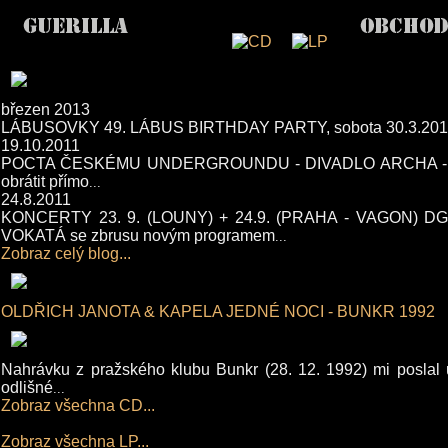
březen 2013
LÁBUSOVKY 49. LÁBUS BIRTHDAY PARTY, sobota 30.3.2013 v KD 
19.10.2011
POCTA ČESKÉMU UNDERGROUNDU - DIVADLO ARCHA - pátek 4. a
obrátit přímo
...
24.8.2011
KONCERTY 23. 9. (LOUNY) + 24.9. (PRAHA - VAGON) D
VOKATÁ se zbrusu novým programem
...
Zobraz celý blog...
OLDŘICH JANOTA & KAPELA JEDNÉ NOCI - BUNKR 1992
Nahrávku z pražského klubu Bunkr (28. 12. 1992) mi poslal 
odlišné
...
Zobraz všechna CD...
Zobraz všechna LP...