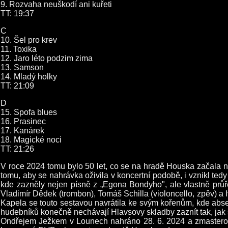
9. Rozvaha neuškodí ani kuřeti
TT: 19:37
C
10. Šel pro krev
11. Toxika
12. Jaro léto podzim zima
13. Samson
14. Mladý holky
TT: 21:09
D
15. Spofa blues
16. Prasinec
17. Kanárek
18. Magické noci
TT: 21:26
V roce 2024 tomu bylo 50 let, co se na hradě Houska začala 
tomu, aby se nahrávka oživila v koncertní podobě, i vznikl
kde zazněly nejen písně z „Egona Bondyho", ale vlastně průře
Vladimír Dědek (trombon), Tomáš Schilla (violoncello, zpěv) a I
Kapela se touto sestavou navrátila ke svým kořenům, kde absen
hudebníků konečně nechávají Hlavsovy skladby zaznít tak, jak 
Ondřejem Ježkem v Lounech nahráno 28. 6. 2024 a zmasterován