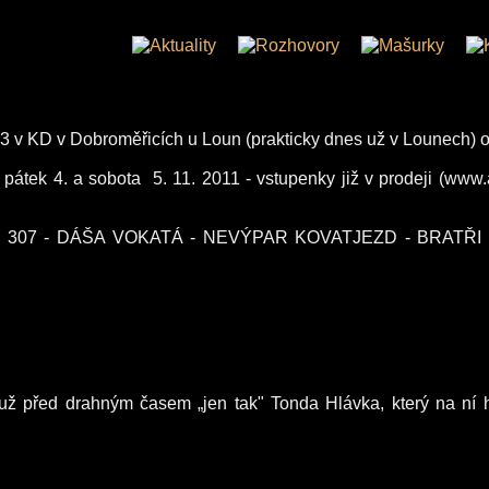
v Dobroměřicích u Loun (prakticky dnes už v Lounech) od 19
 sobota 5. 11. 2011 - vstupenky již v prodeji (www.archa
G 307 - DÁŠA VOKATÁ - NEVÝPAR KOVATJEZD - BRATŘI K
už před drahným časem „jen tak" Tonda Hlávka, který na ní hr