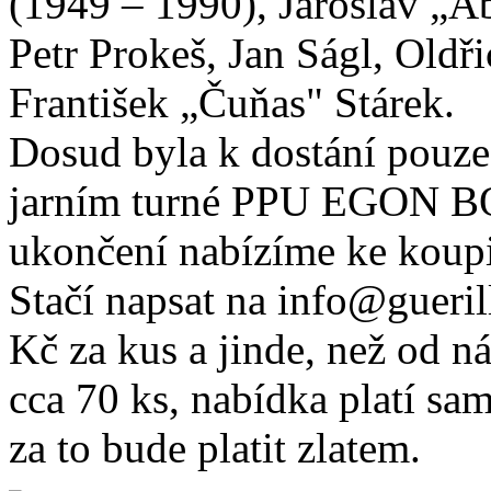
(1949 – 1990), Jaroslav „
Petr Prokeš, Jan Ságl, Oldř
František „Čuňas" Stárek.
Dosud byla k dostání pouze
jarním turné PPU EGON B
ukončení nabízíme ke koupi 
Stačí napsat na info@gueril
Kč za kus a jinde, než od ná
cca 70 ks, nabídka platí s
za to bude platit zlatem.