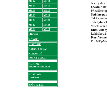
MP 12
MP 13
Ještě jeden 
MP 14
MP 15
Uwolnić slo
Přinášíme op
MP 16
MP 17
Šetříme pa
MP 18
MP 19
Také v naše
MP 20
MP 21
Jak bylo v 
MP 22
MP 23
Veselo a nep
MP 24
MP 25
Dnes Vlnoby
Lahůdková r
PRODEJ
Kurt Vonneg
KONOPÍ
Pro MP přelo
HISTORIE
NAPSALI O NÁS
KLIKOTOČ
FOTKY Z AKCÍ
KONTAKT:
masurky@seznam.cz
HOSTING:
guerilla.cz
ZPĚT na titul