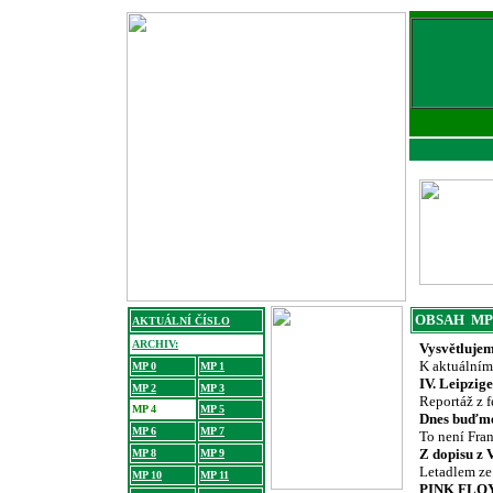
OBSAH MP
AKTUÁLNÍ ČÍSLO
ARCHIV:
Vysvětlujem
K aktuálním
MP 0
MP 1
IV. Leipzig
MP 2
MP 3
Reportáž z 
MP 4
MP 5
Dnes buďme 
MP 6
MP 7
To není Fran
Z dopisu z 
MP 8
MP 9
Letadlem ze
MP 10
MP 11
PINK FLOY